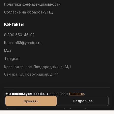
Политика конфиденциальности
Согласие на обработку ПД
Контакты
8 800 550-45-93
bochka63@yandex.ru
Max
Telegram
Краснодар, пос. Плодородный, д. 14/1
Самара, ул. Новоурицкая, д. 44
Мы используем cookie.
Подробнее в
Политик
е
.
ИП Митяева Ксения Геннадьевна · ОГРНИП 319631300119162 ·
ИНН 026201282768
Подробнее
Принять
Юридический адрес: 443030, г. Самара, ул. Новоурицкая, д. 44