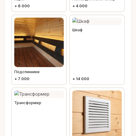
+
6 000
+
4 000
Шкаф
Подспинники
+
7 000
+
14 000
Трансформер