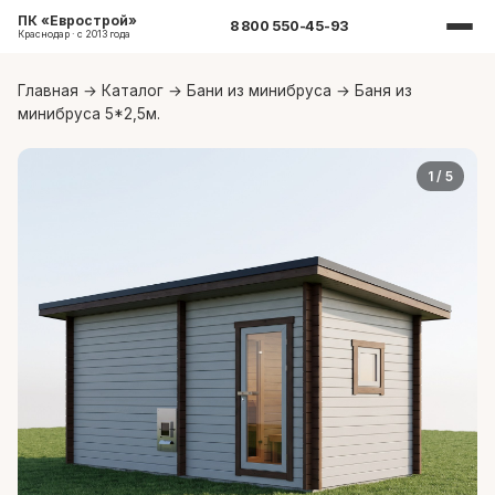
ПК «Еврострой»
8 800 550-45-93
Краснодар · с 2013 года
Главная
→
Каталог
→
Бани из минибруса
→
Баня из
минибруса 5*2,5м.
1
/ 5