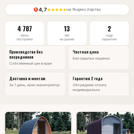
4,7
★
★
★
★
★
на Яндекс.Картах
4 787
13
2
бань
лет
года
построено
на рынке
гарантии
Производство без
Честная цена
посредников
Без скрытых наценок
Собственный цех в крае
Доставка и монтаж
Гарантия 2 года
За 1 день, кран-манипулятор
Обсуждаем оплату
индивидуально