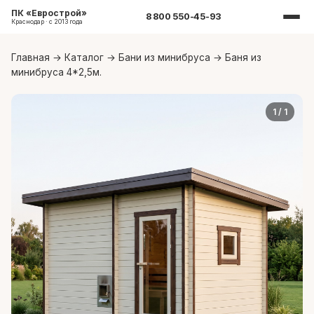
ПК «Еврострой»
8 800 550-45-93
Краснодар · с 2013 года
Главная
→
Каталог
→
Бани из минибруса
→
Баня из
минибруса 4*2,5м.
1
/ 1