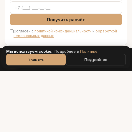
Получить расчёт
Согласен с
политикой конфиденциальности
и
обработкой
персональных данных
Мы используем cookie.
Подробнее в
Политик
е
.
Подробнее
Принять
ПК «Еврострой»
Производитель бань
Производим бани-бочки и квадро-бани из сибирского
кедра с 2013 года.
Каталог
Квадро-бани
Бани-бочки
Квадро-овальные