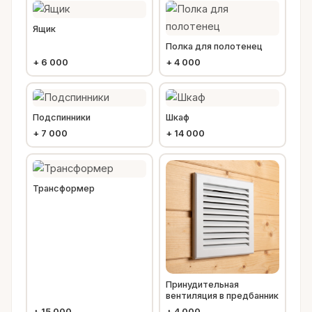
Ящик
Полка для полотенец
+
6 000
+
4 000
Подспинники
Шкаф
+
7 000
+
14 000
Трансформер
Принудительная
вентиляция в предбанник
+
15 000
+
4 000