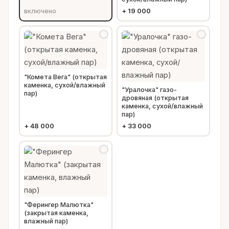
включено
+
19 000
"Комета Вега" (открытая
каменка, сухой/влажный
"Уралочка" газо-
пар)
дровяная (открытая
каменка, сухой/влажный
пар)
+
48 000
+
33 000
"Ферингер Малютка"
(закрытая каменка,
влажный пар)