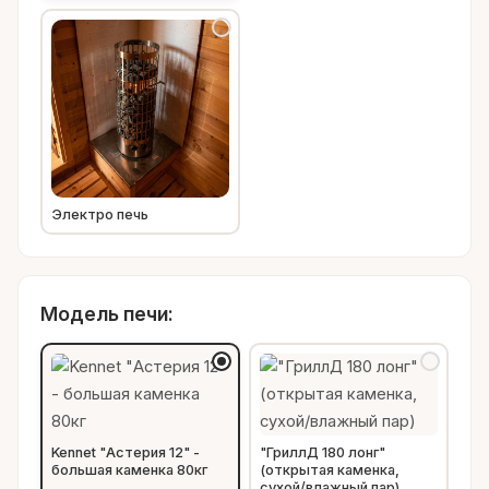
Электро печь
Модель печи:
Kennet "Астерия 12" -
"ГриллД 180 лонг"
большая каменка 80кг
(открытая каменка,
сухой/влажный пар)