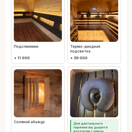
Подспинники
Термо-диодная
подсветка
+
11 000
+
39 000
Соляной абажур
Для длительного
парения вы дышите
воздухом с улицы