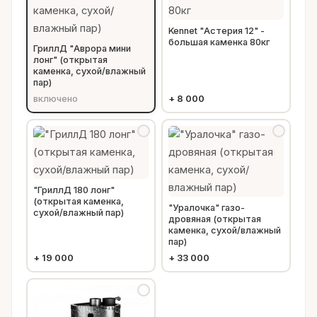
Kennet "Астерия 12" -
большая каменка 80кг
ГриллД "Аврора мини
лонг" (открытая
каменка, сухой/влажный
пар)
включено
+
8 000
"ГриллД 180 лонг"
(открытая каменка,
"Уралочка" газо-
сухой/влажный пар)
дровяная (открытая
каменка, сухой/влажный
пар)
+
19 000
+
33 000