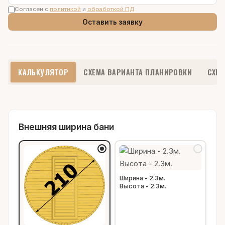
Согласен с
политикой
и
обработкой ПД
Оставить заявку
КАЛЬКУЛЯТОР
СХЕМА ВАРИАНТА ПЛАНИРОВКИ
СХЕМ
Внешняя ширина бани
Ширина - 2.3м.
Высота - 2.3м.