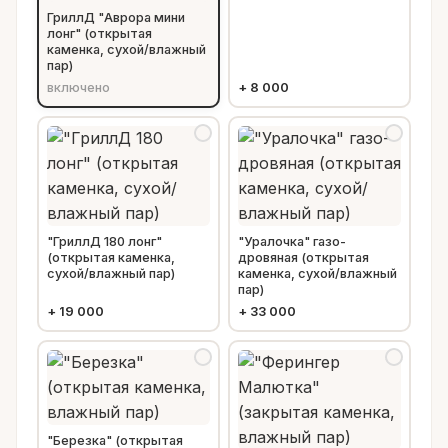
ГриллД "Аврора мини
лонг" (открытая
каменка, сухой/влажный
пар)
включено
+
8 000
"ГриллД 180 лонг"
"Уралочка" газо-
(открытая каменка,
дровяная (открытая
сухой/влажный пар)
каменка, сухой/влажный
пар)
+
19 000
+
33 000
"Березка" (открытая