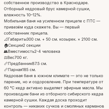
собственное производство в Краснодаре.
Отборный кедровый брус камерной сушки,
влажность 10–12%.
Мобильная баня на усиленном прицепе с ПТС —
привезём куда скажете. Вы — первый
собственник прицепа.
📐
Габариты
300 см. + 50 см. козырек. × 2100 см.
🏠
Секции
2 секции
👥
Вместимость
2-4 человека
⚖️
Вес
700 кг.
📏
Предбанник
87.5 см.
📏
Парная
185 см.
Кедровая баня в южном климате — это не только
парение, но и оздоровление. При температуре от
60 °C кедр активно выделяет эфирные масла. Мы
производим бани из отборного сибирского кедра
камерной сушки. Каждая доска проходит
контроль — никаких сучков и смоляных карманов