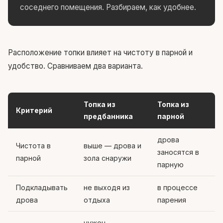
соседнего помещения. Разбираем, как удобнее.
Расположение топки влияет на чистоту в парной и
удобство. Сравниваем два варианта.
Топка из
Топка из
Критерий
предбанника
парной
дрова
Чистота в
выше — дрова и
заносятся в
парной
зола снаружи
парную
Подкладывать
не выходя из
в процессе
дрова
отдыха
парения
нужен