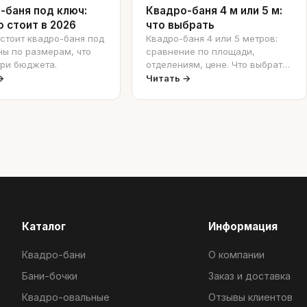
-баня под ключ:
Квадро-баня 4 м или 5 м:
о стоит в 2026
что выбрать
стоит квадро-баня под
Квадро-баня 4 или 5 метров:
ны по размерам, что
сравнение по площади,
три бюджета.
отделениям, цене. Что выбрать
под ваши задачи.
→
Читать →
Каталог
Информация
Квадро-бани
О компании
Бани-бочки
Заказ и доставка
Квадро-овальные
Отзывы клиентов