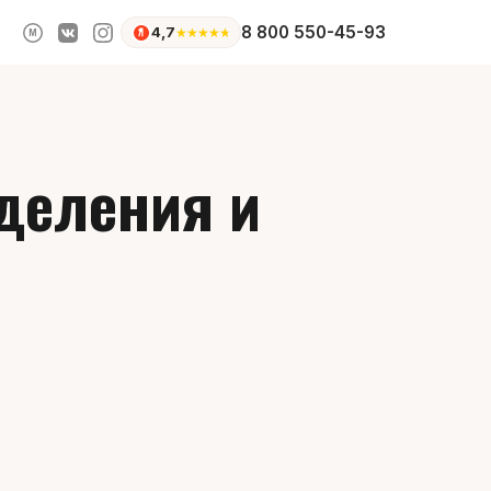
8 800 550-45-93
4,7
★
★
★
★
★
M
тделения и