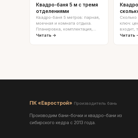
Квадро-баня 5 м с тремя
Квадро
отделениями
скольк
Квадро-баня 5 метров: парная,
Сколько 
моечная и комната отдыха.
ключ: це
Планировка, комплектация,
входит, 
цена.
Читать →
Читать 
ПК «Еврострой»
Производитель бань
Производим бани-бочки и квадро-бани из
сибирского кедра с 2013 года.