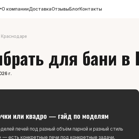
О компании
Доставка
Отзывы
Блог
Контакты
▾
в Краснодаре
брать для бани в
026 г.
очки или квадро — гайд по моделям
делей печей под разный объём парной и разный стиль
» — есть конкретные печи под конкретные задачи.