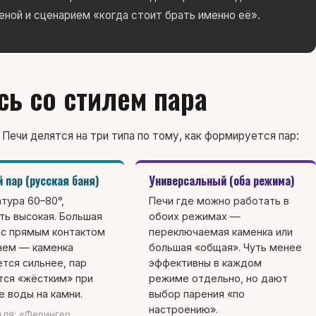
ной и сценарием «когда стоит брать именно её».
ь со стилем пара
 Печи делятся на три типа по тому, как формируется пар:
 пар (русская баня)
Универсальный (оба режима)
тура 60–80°,
Печи где можно работать в
ть высокая. Большая
обоих режимах —
 с прямым контактом
переключаемая каменка или
нем — каменка
большая «общая». Чуть менее
ется сильнее, пар
эффективны в каждом
тся «жёстким» при
режиме отдельно, но дают
е воды на камни.
выбор парения «по
настроению».
для: «Ферингер