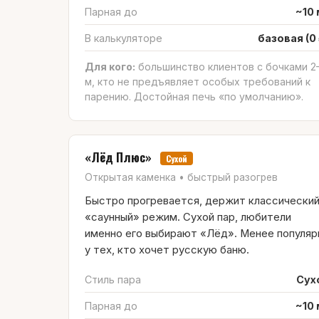
Парная до
~10 
В калькуляторе
базовая (0 
Для кого:
большинство клиентов с бочками 2
м, кто не предъявляет особых требований к
парению. Достойная печь «по умолчанию».
«Лёд Плюс»
Сухой
Открытая каменка • быстрый разогрев
Быстро прогревается, держит классически
«саунный» режим. Сухой пар, любители
именно его выбирают «Лёд». Менее популяр
у тех, кто хочет русскую баню.
Стиль пара
Сух
Парная до
~10 