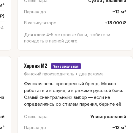
Стиль пара
Сухой / влажный
м³
Парная до
~12 м³
₽)
В калькуляторе
+18 000 ₽
–4
Для кого:
4–5 метровые бани, любители
посидеть в парной долго.
Харвия М2
Универсальная
Финский производитель • два режима
й
Финская печь, проверенный бренд. Можно
работать и в сауне, и в режиме русской бани.
на
Самый «нейтральный» выбор — если не
определились со стилем парения, берите её.
ой
Стиль пара
Универсальный
м³
Парная до
~13 м³