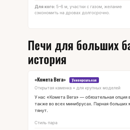
Для кого:
5–6 м, участки с газом, желание
сэкономить на дровах долгосрочно.
Печи для больших ба
история
«Комета Вега»
Универсальная
Открытая каменка • для крупных моделей
У нас «Комета Вега» — обязательная опция в
также во всех минибрусах. Парная больших
тянут.
Стиль пара