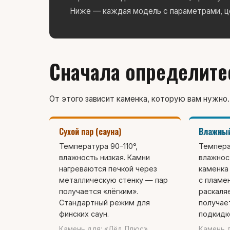
Ниже — каждая модель с параметрами, це
Сначала определитес
От этого зависит каменка, которую вам нужно.
Сухой пар (сауна)
Влажный
Температура 90–110°,
Темпера
влажность низкая. Камни
влажнос
нагреваются печкой через
каменка
металлическую стенку — пар
с пламе
получается «лёгким».
раскаля
Стандартный режим для
получае
финских саун.
подкидк
Камень для: «Лёд Плюс»,
Камень 