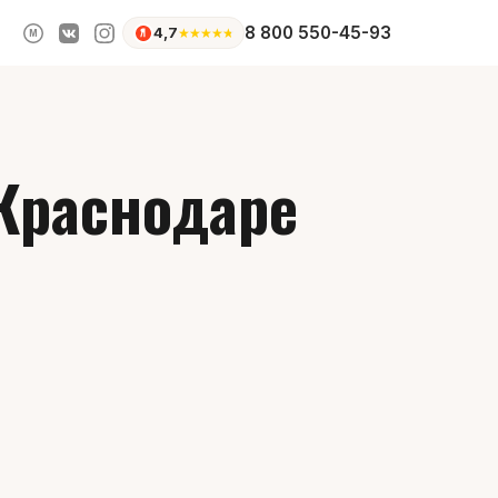
8 800 550-45-93
4,7
★
★
★
★
★
M
 Краснодаре