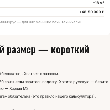
~18 м³
+48–50 000 ₽
 минибрус — для них меньшие печи технически
ой размер — короткий
(бесплатно). Хватает с запасом.
80 лонг» если паритесь подолгу. Хотите русскую — берите
ую — Харвия М2.
а» обязательна (это правило нашего калькулятора).