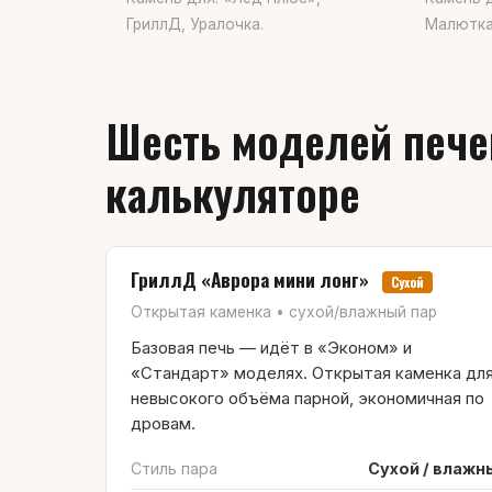
ГриллД, Уралочка.
Малютка
Шесть моделей печей
калькуляторе
ГриллД «Аврора мини лонг»
Сухой
Открытая каменка • сухой/влажный пар
Базовая печь — идёт в «Эконом» и
«Стандарт» моделях. Открытая каменка дл
невысокого объёма парной, экономичная по
дровам.
Стиль пара
Сухой / влажн