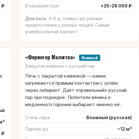
 ₽
В калькуляторе
+25–28 000 ₽
т
Для кого:
4–6 м, семьи где разные
предпочтения у разных людей. Самый
универсальный вариант.
«Ферингер Малютка»
Влажный
Закрытая каменка • русский пар
и
Печь с закрытой каменкой — камни
нагреваются прямым контактом с огнём
через лабиринт. Даёт «правильный» русский
пар при подкидке. Любители веника и
медленного парения выбирают именно её.
ый
Стиль пара
Влажный (русская)
м³
Парная до
~12 м³
 ₽