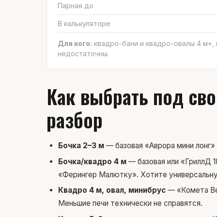
Парная до
В калькуляторе
Для кого:
квадро-бани и квадро-овалы 4 м+,
недостаточны.
Как выбрать под св
разбор
Бочка 2–3 м
— базовая «Аврора мини лонг» 
Бочка/квадро 4 м
— базовая или «ГриллД 1
«Ферингер Малютку». Хотите универсальн
Квадро 4 м, овал, минибрус
— «Комета Вег
Меньшие печи технически не справятся.