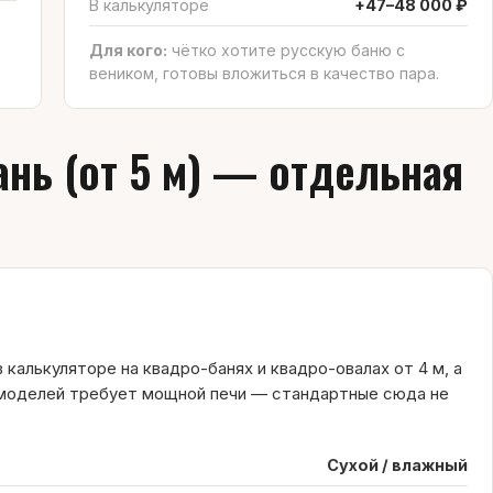
В калькуляторе
+47–48 000 ₽
Для кого:
чётко хотите русскую баню с
веником, готовы вложиться в качество пара.
нь (от 5 м) — отдельная
 калькуляторе на квадро-банях и квадро-овалах от 4 м, а
 моделей требует мощной печи — стандартные сюда не
Сухой / влажный