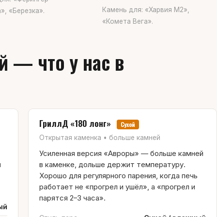
Камень для: «Харвия М2»,
», «Березка».
«Комета Вега».
 — что у нас в
ГриллД «180 лонг»
Сухой
Открытая каменка • больше камней
Усиленная версия «Авроры» — больше камней
я
в каменке, дольше держит температуру.
Хорошо для регулярного парения, когда печь
работает не «прогрел и ушёл», а «прогрел и
парятся 2–3 часа».
ый