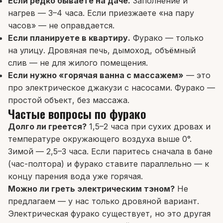
Если редко бываете на даче.
Заполнение и
нагрев — 3–4 часа. Если приезжаете «на пару
часов» — не оправдается.
Если планируете в квартиру.
Фурако — только
на улицу. Дровяная печь, дымоход, объёмный
слив — не для жилого помещения.
Если нужно «горячая ванна с массажем»
— это
про электрическое джакузи с насосами. Фурако —
простой объект, без массажа.
Частые вопросы по фурако
Долго ли греется?
1,5–2 часа при сухих дровах и
температуре окружающего воздуха выше 0°.
Зимой — 2,5–3 часа. Если паритесь сначала в бане
(час-полтора) и фурако ставите параллельно — к
концу парения вода уже горячая.
Можно ли греть электрическим тэном?
Не
предлагаем — у нас только дровяной вариант.
Электрическая фурако существует, но это другая