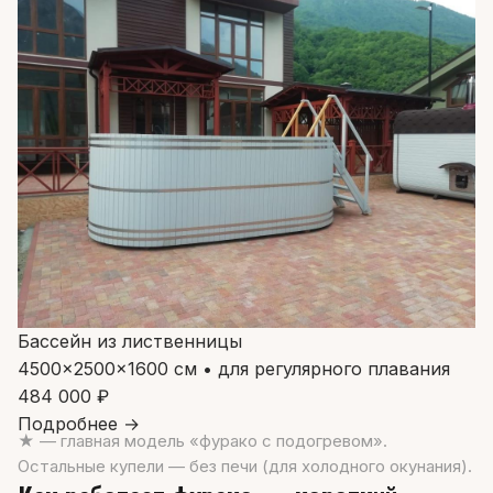
Бассейн из лиственницы
4500×2500×1600 см • для регулярного плавания
484 000 ₽
Подробнее →
★ — главная модель «фурако с подогревом».
Остальные купели — без печи (для холодного окунания).